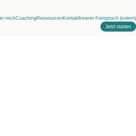
er mich
Coaching
Ressourcen
Kontakt
Innerer Freispruch (extern)
Jetzt starten